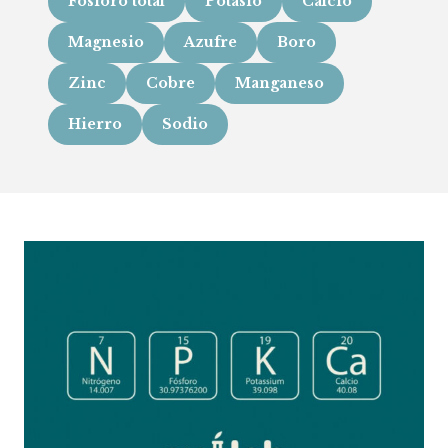
Fósforo total
Potasio
Calcio
Magnesio
Azufre
Boro
Zinc
Cobre
Manganeso
Hierro
Sodio